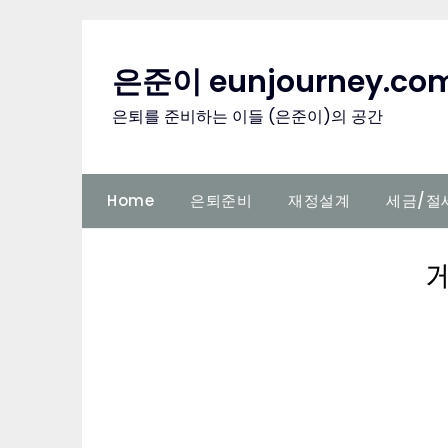
Skip
to
content
은준이 eunjourney.co
은퇴를 준비하는 이들 (은준이)의 공간
Home
은퇴준비
재정설계
세금/절