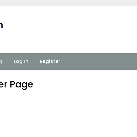
m
세
Log In
Register
er Page