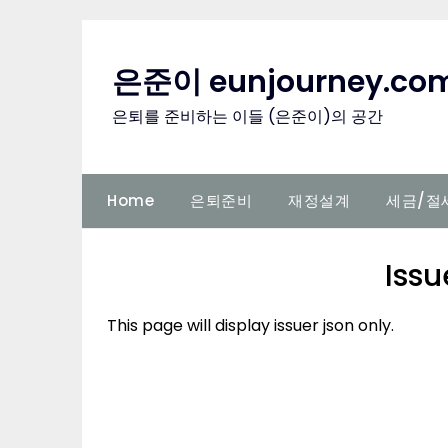
Skip
to
content
은준이 eunjourney.co
은퇴를 준비하는 이들 (은준이)의 공간
Home
은퇴준비
재정설계
세금/절
Issu
This page will display issuer json only.