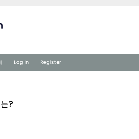
m
세
Log In
Register
이는?