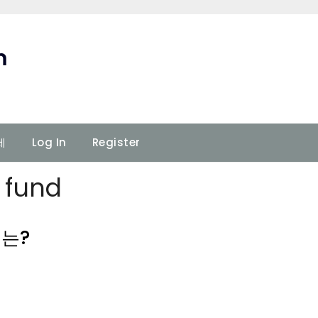
m
세
Log In
Register
 fund
이는?